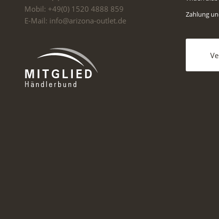
Mobil: +49(0) 1520 4888 859
Zahlung u
E-Mail: info@arizona-outlet.de
Ve