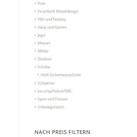
Äxte
Feuerkorb Metalldesign
Film und Fantasy
Haus und Garten
Jagd
Messer
Militär
Outdoor
Schuhe
HAIX Sicherheitsschuhe
Schwerter
Security/Polizei/SEK
Sport und Freizeit
Unkategorisiert
NACH PREIS FILTERN