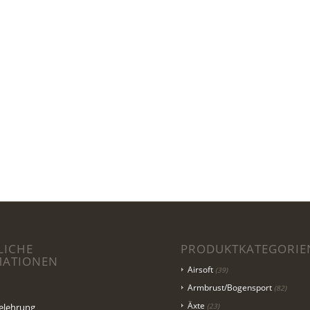
LICHE
PRODUKTKATEGORIE
MATIONEN
Airsoft
(39)
Armbrust/Bogensport
(82)
Äxte
elehrung
(23)