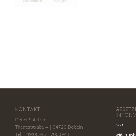
Warenkorb
anzeigen
KONTAKT
GESETZ
INFOR
Detlef Spletzer
AGB
Theaterstraße 4 | 04720 Döbeln
Tel. +49(0) 3431 7060944
Widerrufsb