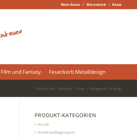
Mein Konto
Warenkorb
Kasse
Film und Fantasy
Feuerkorb Metalldesign
Du bist hier:
Startseite
/
Shop
/
Schlagwort: 34-teilig
PRODUKT-KATEGORIEN
Airsoft
Armbrust/Bogensport