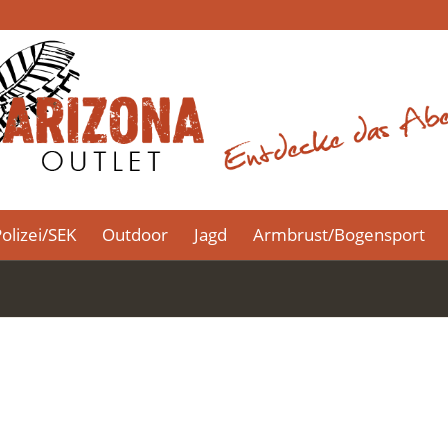
olizei/SEK
Outdoor
Jagd
Armbrust/Bogensport