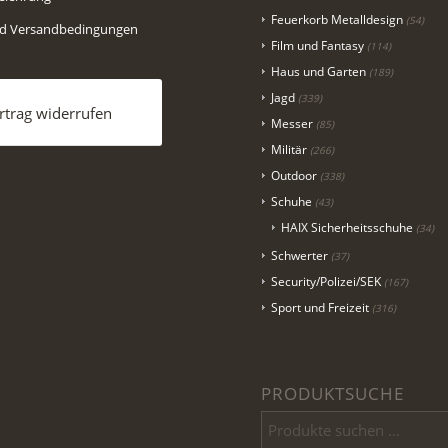
Feuerkorb Metalldesign
(54)
nd Versandbedingungen
Film und Fantasy
(114)
Haus und Garten
(189)
Jagd
(339)
rtrag widerrufen
Messer
(85)
Militär
(266)
Outdoor
(338)
Schuhe
(43)
HAIX Sicherheitsschuhe
(34)
Schwerter
(37)
Security/Polizei/SEK
(167)
Sport und Freizeit
(316)
PRODUKTSUCHE