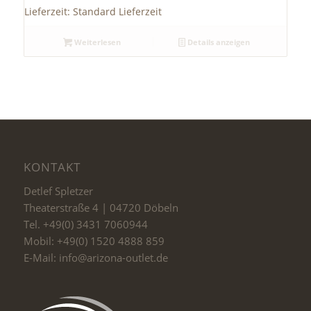
Lieferzeit:
Standard Lieferzeit
Weiterlesen
Details anzeigen
KONTAKT
Detlef Spletzer
Theaterstraße 4 | 04720 Döbeln
Tel. +49(0) 3431 7060944
Mobil: +49(0) 1520 4888 859
E-Mail: info@arizona-outlet.de