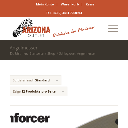
Mein Konto
Warenkorb
Kasse
Tel. +49(0) 3431 7060944
Angelmesser
Du bist hier:
Startseite
/
Shop
/
Schlagwort: Angelmesser
Sortieren nach
Standard
Zeige
12 Produkte pro Seite