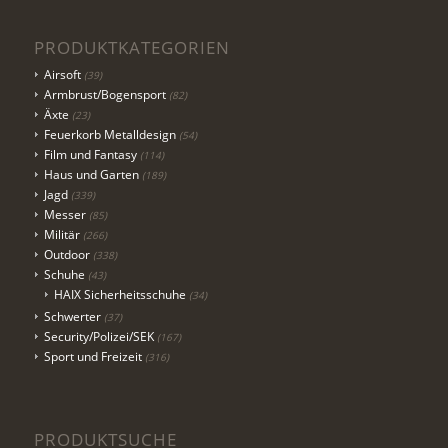
PRODUKTKATEGORIEN
Airsoft
(39)
Armbrust/Bogensport
(82)
Äxte
(23)
Feuerkorb Metalldesign
(54)
Film und Fantasy
(114)
Haus und Garten
(189)
Jagd
(339)
Messer
(85)
Militär
(266)
Outdoor
(338)
Schuhe
(43)
HAIX Sicherheitsschuhe
(34)
Schwerter
(37)
Security/Polizei/SEK
(167)
Sport und Freizeit
(316)
PRODUKTSUCHE