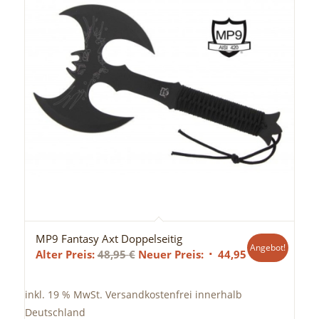
MP9 Fantasy Axt Doppelseitig
Angebot!
Ursprünglicher
Aktueller
Alter Preis:
48,95
€
Neuer Preis:
44,95
€
Preis
Preis
war:
ist:
inkl. 19 % MwSt.
Versandkostenfrei innerhalb
48,95 €
44,95 €.
Deutschland