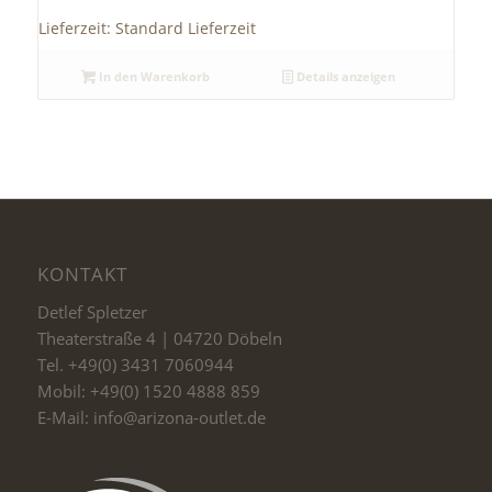
Lieferzeit:
Standard Lieferzeit
In den Warenkorb
Details anzeigen
KONTAKT
Detlef Spletzer
Theaterstraße 4 | 04720 Döbeln
Tel. +49(0) 3431 7060944
Mobil: +49(0) 1520 4888 859
E-Mail: info@arizona-outlet.de