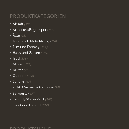
PRODUKTKATEGORIEN
Airsoft
(39)
Armbrust/Bogensport
(82)
Äxte
(23)
Feuerkorb Metalldesign
(54)
Film und Fantasy
(114)
Haus und Garten
(189)
Jagd
(339)
Messer
(85)
Militär
(266)
Outdoor
(338)
Schuhe
(43)
HAIX Sicherheitsschuhe
(34)
Schwerter
(37)
Security/Polizei/SEK
(167)
Sport und Freizeit
(316)
PRODUKTSUCHE