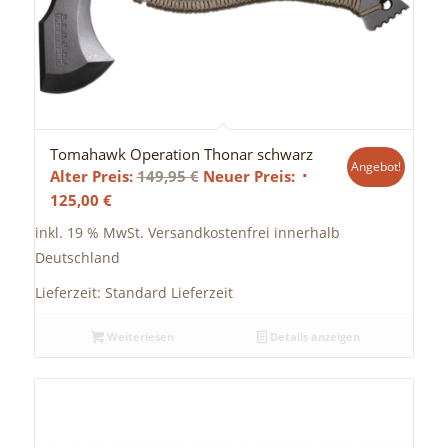
Tomahawk Operation Thonar schwarz
Angebot!
Ursprünglicher
Alter Preis:
149,95
€
Neuer Preis:
Aktueller
Preis
125,00
€
Preis
war:
inkl. 19 % MwSt.
Versandkostenfrei innerhalb
ist:
149,95 €
Deutschland
125,00 €.
Lieferzeit:
Standard Lieferzeit
Weiterlesen
Details anzeigen