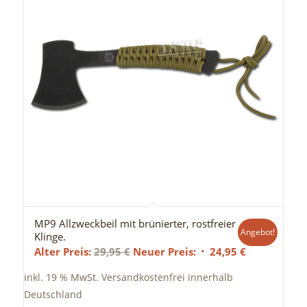
MP9 Allzweckbeil mit brünierter, rostfreier
Angebot!
Klinge.
Ursprünglicher
Aktueller
Alter Preis:
29,95
€
Neuer Preis:
24,95
€
Preis
Preis
inkl. 19 % MwSt.
Versandkostenfrei innerhalb
war:
ist:
Deutschland
29,95 €
24,95 €.