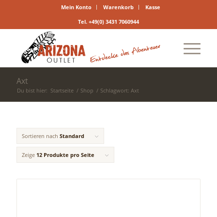
Mein Konto
Warenkorb
Kasse
Tel. +49(0) 3431 7060944
Axt
Du bist hier:
Startseite
/
Shop
/
Schlagwort: Axt
Sortieren nach
Standard
Zeige
12 Produkte pro Seite