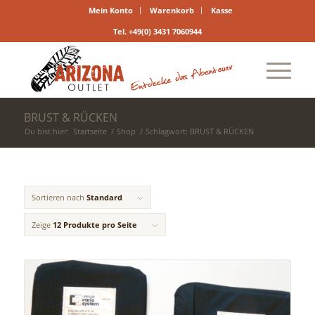
Mein Konto
Warenkorb
Kasse
Tel. +49(0) 3431 7060944
BRUST & RÜCKEN
Du bist hier:
Startseite
/
Shop
/
Schlagwort: BRUST & RÜCKEN
Sortieren nach
Standard
Zeige
12 Produkte pro Seite