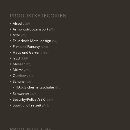
PRODUKTKATEGORIEN
Airsoft
(39)
Armbrust/Bogensport
(82)
Äxte
(23)
Feuerkorb Metalldesign
(54)
Film und Fantasy
(114)
Haus und Garten
(189)
Jagd
(339)
Messer
(85)
Militär
(266)
Outdoor
(338)
Schuhe
(43)
HAIX Sicherheitsschuhe
(34)
Schwerter
(37)
Security/Polizei/SEK
(167)
Sport und Freizeit
(316)
PRODUKTSUCHE