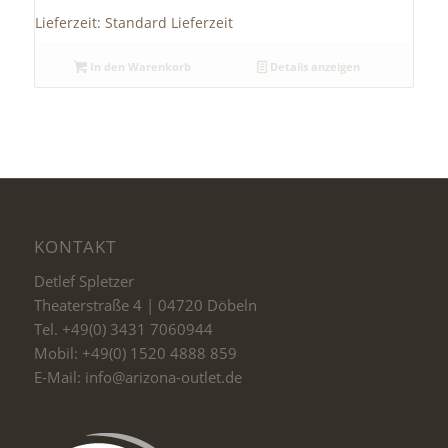
Lieferzeit:
Standard Lieferzeit
In den Warenkorb
Details anzeigen
KONTAKT
Detlef Spletzer
Theaterstraße 4 | 04720 Döbeln
Tel. +49(0) 3431 7060944
Mobil: +49(0) 1520 4888 859
E-Mail: info@arizona-outlet.de