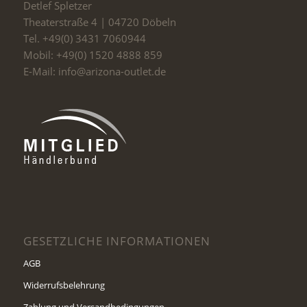
Detlef Spletzer
Theaterstraße 4 | 04720 Döbeln
Tel. +49(0) 3431 7060944
Mobil: +49(0) 1520 4888 859
E-Mail: info@arizona-outlet.de
GESETZLICHE INFORMATIONEN
AGB
Widerrufsbelehrung
Zahlung und Versandbedingungen