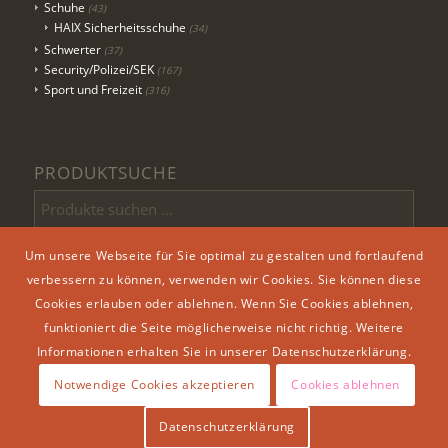
Schuhe
(43)
HAIX Sicherheitsschuhe
(34)
Schwerter
(37)
Security/Polizei/SEK
(167)
Sport und Freizeit
(316)
PRODUKTSUCHE
Um unsere Webseite für Sie optimal zu gestalten und fortlaufend
Suchen
verbessern zu können, verwenden wir Cookies. Sie können diese
Cookies erlauben oder ablehnen. Wenn Sie Cookies ablehnen,
funktioniert die Seite möglicherweise nicht richtig. Weitere
Informationen erhalten Sie in unserer Datenschutzerklärung.
Notwendige Cookies akzeptieren
Cookies ablehnen
© Arizona Outlet Döbeln
Datenschutzerklärung
Impressum
Datenschutzerklärung