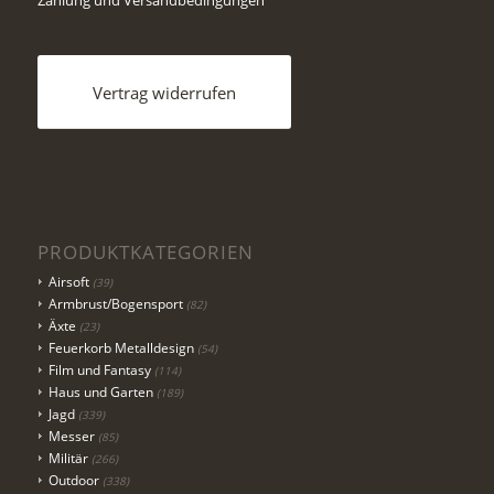
Vertrag widerrufen
PRODUKTKATEGORIEN
Airsoft
(39)
Armbrust/Bogensport
(82)
Äxte
(23)
Feuerkorb Metalldesign
(54)
Film und Fantasy
(114)
Haus und Garten
(189)
Jagd
(339)
Messer
(85)
Militär
(266)
Outdoor
(338)