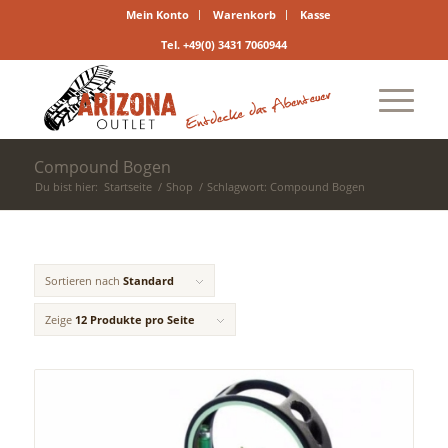
Mein Konto
Warenkorb
Kasse
Tel. +49(0) 3431 7060944
Compound Bogen
Du bist hier:
Startseite
/
Shop
/
Schlagwort: Compound Bogen
Sortieren nach
Standard
Zeige
12 Produkte pro Seite