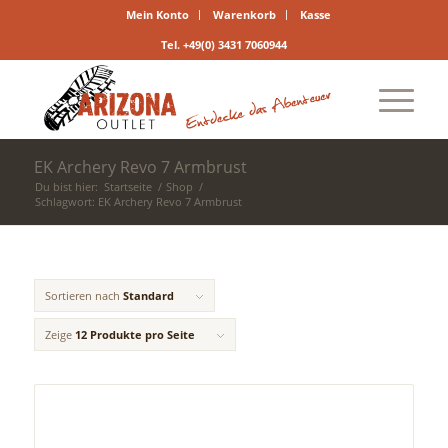
Mein Konto
Warenkorb
Kasse
Tel. +49(0) 3431 7060944
EK Archery Revo 7 Armbrust
Du bist hier:
Startseite
/
Shop
/
Schlagwort: EK Archery Revo 7 Armbrust
Sortieren nach
Standard
Zeige
12 Produkte pro Seite