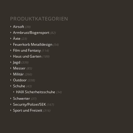
PRODUKTKATEGORIEN
Airsoft
(39)
Armbrust/Bogensport
(82)
Äxte
(23)
Feuerkorb Metalldesign
(54)
Film und Fantasy
(114)
Haus und Garten
(189)
Jagd
(339)
Messer
(85)
Militär
(266)
Outdoor
(338)
Schuhe
(43)
HAIX Sicherheitsschuhe
(34)
Schwerter
(37)
Security/Polizei/SEK
(167)
Sport und Freizeit
(316)