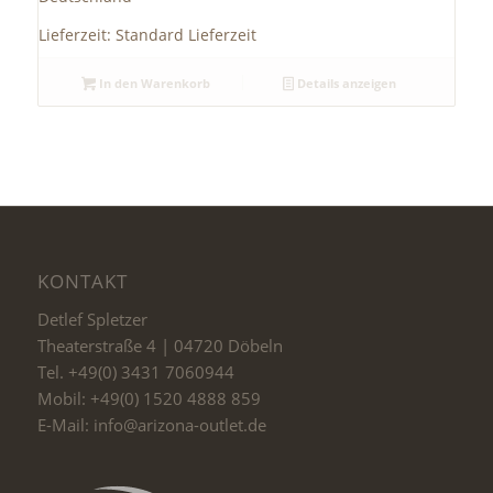
Lieferzeit:
Standard Lieferzeit
In den Warenkorb
Details anzeigen
KONTAKT
Detlef Spletzer
Theaterstraße 4 | 04720 Döbeln
Tel. +49(0) 3431 7060944
Mobil: +49(0) 1520 4888 859
E-Mail: info@arizona-outlet.de