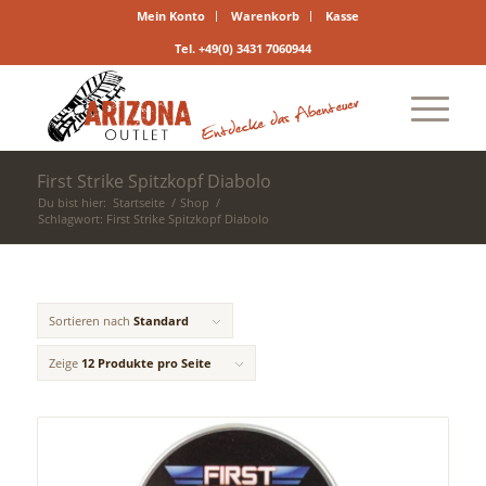
Mein Konto
Warenkorb
Kasse
Tel. +49(0) 3431 7060944
First Strike Spitzkopf Diabolo
Du bist hier:
Startseite
/
Shop
/
Schlagwort: First Strike Spitzkopf Diabolo
Sortieren nach
Standard
Zeige
12 Produkte pro Seite