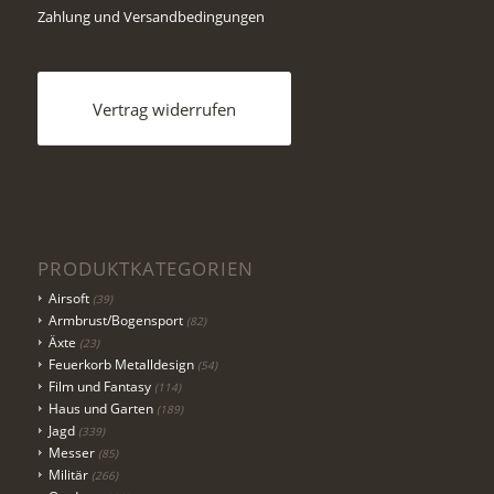
Zahlung und Versandbedingungen
Vertrag widerrufen
PRODUKTKATEGORIEN
Airsoft
(39)
Armbrust/Bogensport
(82)
Äxte
(23)
Feuerkorb Metalldesign
(54)
Film und Fantasy
(114)
Haus und Garten
(189)
Jagd
(339)
Messer
(85)
Militär
(266)