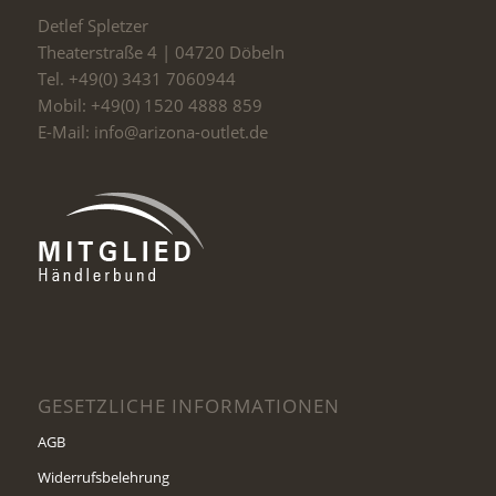
Detlef Spletzer
Theaterstraße 4 | 04720 Döbeln
Tel. +49(0) 3431 7060944
Mobil: +49(0) 1520 4888 859
E-Mail: info@arizona-outlet.de
GESETZLICHE INFORMATIONEN
AGB
Widerrufsbelehrung