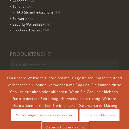
Outdoor
(338)
Schuhe
(43)
HAIX Sicherheitsschuhe
(34)
Schwerter
(37)
Security/Polizei/SEK
(167)
Sport und Freizeit
(316)
PRODUKTSUCHE
Um unsere Webseite für Sie optimal zu gestalten und fortlaufend
Suchen
verbessern zu können, verwenden wir Cookies. Sie können diese
Cookies erlauben oder ablehnen. Wenn Sie Cookies ablehnen,
funktioniert die Seite möglicherweise nicht richtig. Weitere
Informationen erhalten Sie in unserer Datenschutzerklärung.
Notwendige Cookies akzeptieren
Cookies ablehnen
© Arizona Outlet Döbeln
Datenschutzerklärung