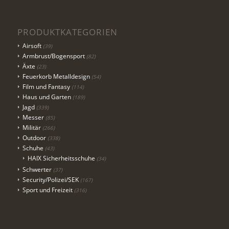
PRODUKTKATEGORIEN
Airsoft
(39)
Armbrust/Bogensport
(82)
Äxte
(23)
Feuerkorb Metalldesign
(54)
Film und Fantasy
(114)
Haus und Garten
(189)
Jagd
(339)
Messer
(85)
Militär
(266)
Outdoor
(338)
Schuhe
(43)
HAIX Sicherheitsschuhe
(34)
Schwerter
(37)
Security/Polizei/SEK
(167)
Sport und Freizeit
(316)