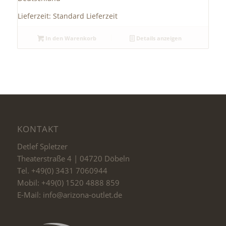
39,95 €
29,95 €.
Lieferzeit:
Standard Lieferzeit
In den Warenkorb
Details anzeigen
KONTAKT
Detlef Spletzer
Theaterstraße 4 | 04720 Döbeln
Tel. +49(0) 3431 7060944
Mobil: +49(0) 1520 4888 859
E-Mail: info@arizona-outlet.de