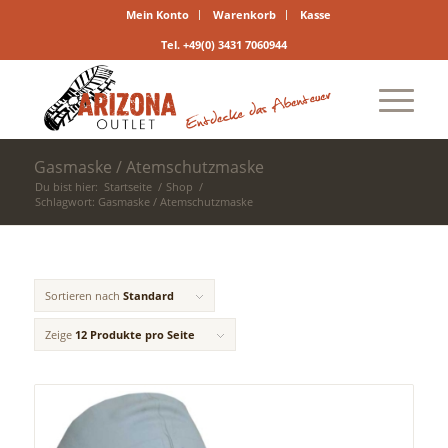
Mein Konto
Warenkorb
Kasse
Tel. +49(0) 3431 7060944
Gasmaske / Atemschutzmaske
Du bist hier:
Startseite
/
Shop
/
Schlagwort: Gasmaske / Atemschutzmaske
Sortieren nach
Standard
Zeige
12 Produkte pro Seite