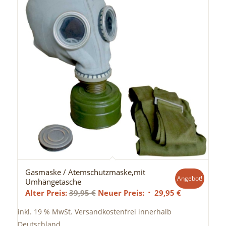
Gasmaske / Atemschutzmaske,mit
Angebot!
Umhängetasche
Ursprünglicher
Aktueller
Alter Preis:
39,95
€
Neuer Preis:
29,95
€
Preis
Preis
inkl. 19 % MwSt.
Versandkostenfrei innerhalb
war:
ist:
Deutschland