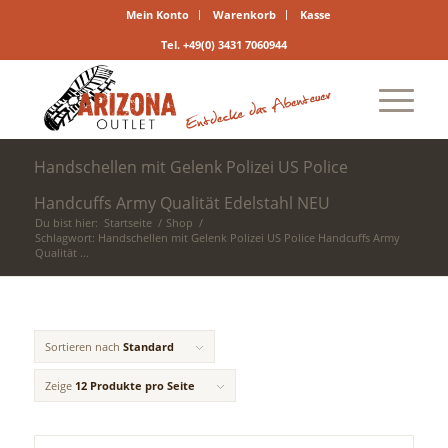
Mein Konto
Warenkorb
Kasse
Tel. +49(0) 3431 7060944
Handschellen mit Gelenk Polizei US Police
Handcuffs Army Qualität Edelstahl NEU
Du bist hier:
Startseite
/
Shop
/
Schlagwort: Handschellen mit Gelenk Polizei US Police Handcuffs Army
Qualität ...
Sortieren nach
Standard
Zeige
12 Produkte pro Seite