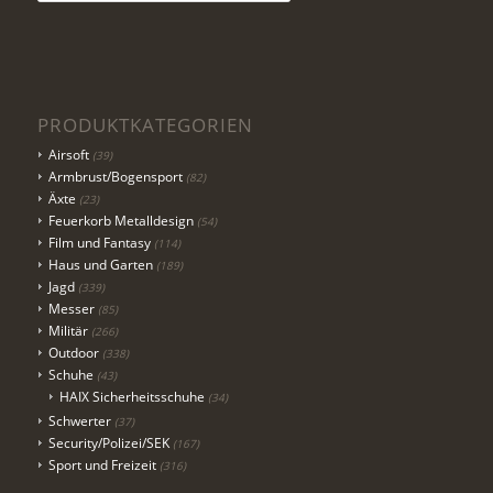
PRODUKTKATEGORIEN
Airsoft
(39)
Armbrust/Bogensport
(82)
Äxte
(23)
Feuerkorb Metalldesign
(54)
Film und Fantasy
(114)
Haus und Garten
(189)
Jagd
(339)
Messer
(85)
Militär
(266)
Outdoor
(338)
Schuhe
(43)
HAIX Sicherheitsschuhe
(34)
Schwerter
(37)
Security/Polizei/SEK
(167)
Sport und Freizeit
(316)