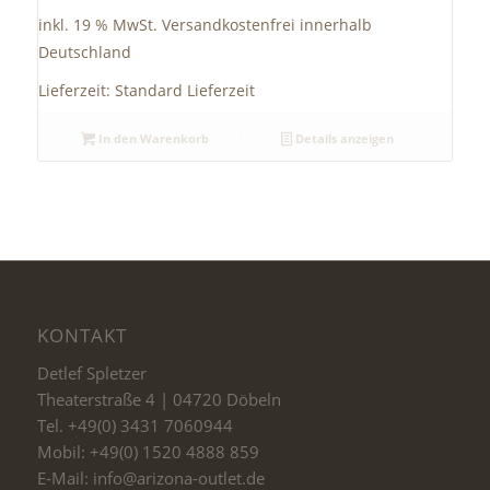
inkl. 19 % MwSt.
Versandkostenfrei innerhalb
Deutschland
Lieferzeit:
Standard Lieferzeit
In den Warenkorb
Details anzeigen
KONTAKT
Detlef Spletzer
Theaterstraße 4 | 04720 Döbeln
Tel. +49(0) 3431 7060944
Mobil: +49(0) 1520 4888 859
E-Mail: info@arizona-outlet.de