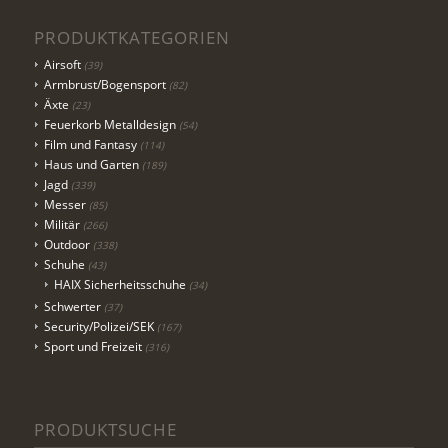
PRODUKTKATEGORIEN
Airsoft
(39)
Armbrust/Bogensport
(82)
Äxte
(23)
Feuerkorb Metalldesign
(54)
Film und Fantasy
(114)
Haus und Garten
(189)
Jagd
(339)
Messer
(85)
Militär
(266)
Outdoor
(338)
Schuhe
(43)
HAIX Sicherheitsschuhe
(34)
Schwerter
(37)
Security/Polizei/SEK
(167)
Sport und Freizeit
(316)
PRODUKTSUCHE