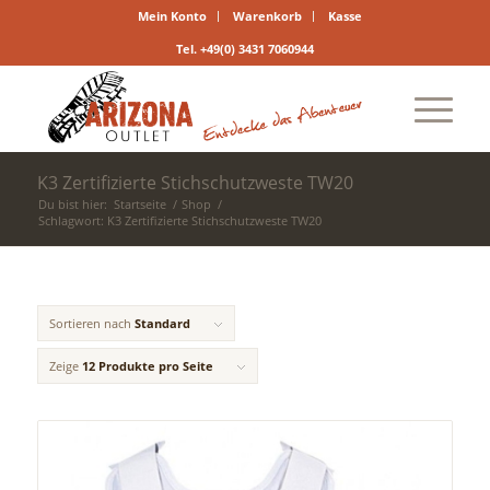
Mein Konto
Warenkorb
Kasse
Tel. +49(0) 3431 7060944
K3 Zertifizierte Stichschutzweste TW20
Du bist hier:
Startseite
/
Shop
/
Schlagwort: K3 Zertifizierte Stichschutzweste TW20
Sortieren nach
Standard
Zeige
12 Produkte pro Seite