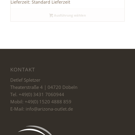
Lieferzeit:
Standard Lieferzeit
Ausführung wählen
KONTAKT
Detlef Spletzer
Theaterstraße 4 | 04720 Döbeln
Tel. +49(0) 3431 7060944
Mobil: +49(0) 1520 4888 859
E-Mail: info@arizona-outlet.de