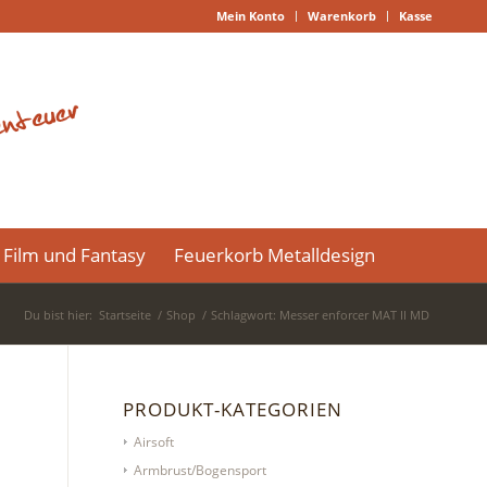
Mein Konto
Warenkorb
Kasse
Film und Fantasy
Feuerkorb Metalldesign
Du bist hier:
Startseite
/
Shop
/
Schlagwort: Messer enforcer MAT II MD
PRODUKT-KATEGORIEN
Airsoft
Armbrust/Bogensport