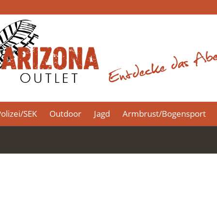
olizei/SEK
Outdoor
Jagd
Armbrust/Bogensport