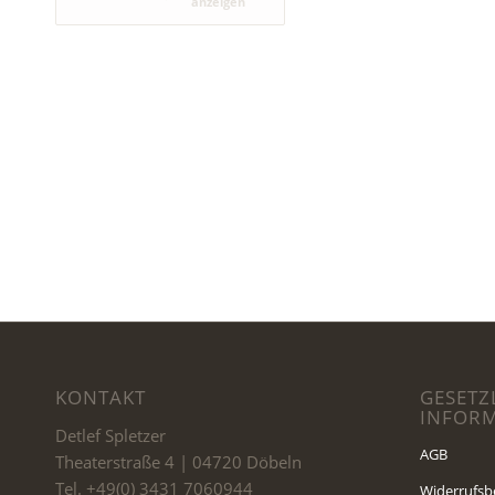
anzeigen
KONTAKT
GESETZ
INFOR
Detlef Spletzer
AGB
Theaterstraße 4 | 04720 Döbeln
Tel. +49(0) 3431 7060944
Widerrufsb