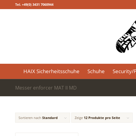
Tel. +49(0) 3431 7060944
HAIX Sicherheitsschuhe
Schuhe
Security/P
Messer enforcer MAT II MD
Sortieren nach
Standard
Zeige
12 Produkte pro Seite