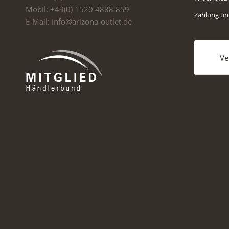
Mobil: +49(0) 1520 4888 859
Zahlung u
E-Mail: info@arizona-outlet.de
Ve