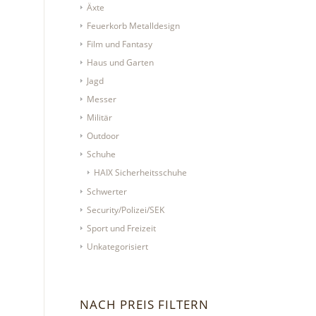
Äxte
Feuerkorb Metalldesign
Film und Fantasy
Haus und Garten
Jagd
Messer
Militär
Outdoor
Schuhe
HAIX Sicherheitsschuhe
Schwerter
Security/Polizei/SEK
Sport und Freizeit
Unkategorisiert
NACH PREIS FILTERN