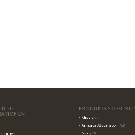
LICHE
PRODUKTKATEGORIE
MATIONEN
Airsoft
(39)
Armbrust/Bogensport
(82)
Äxte
elehrung
(23)