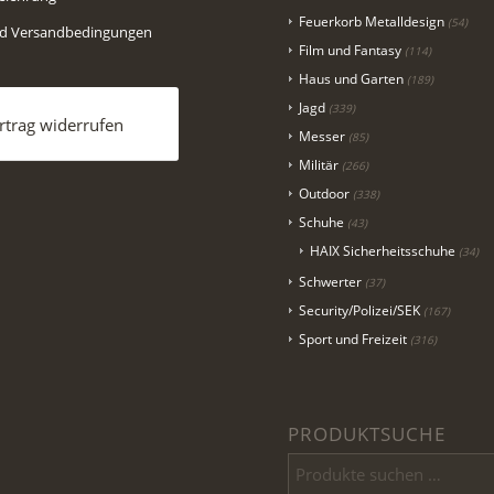
Feuerkorb Metalldesign
(54)
nd Versandbedingungen
Film und Fantasy
(114)
Haus und Garten
(189)
Jagd
(339)
rtrag widerrufen
Messer
(85)
Militär
(266)
Outdoor
(338)
Schuhe
(43)
HAIX Sicherheitsschuhe
(34)
Schwerter
(37)
Security/Polizei/SEK
(167)
Sport und Freizeit
(316)
PRODUKTSUCHE