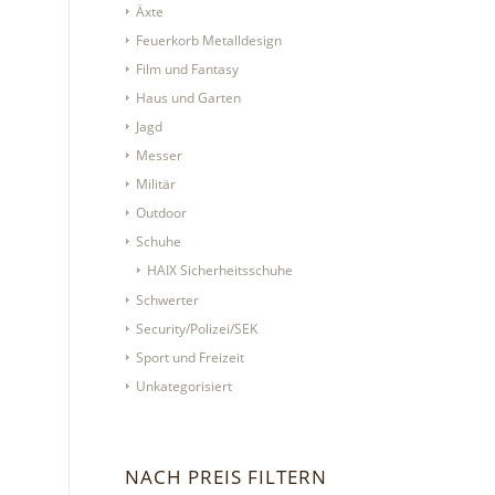
Äxte
Feuerkorb Metalldesign
Film und Fantasy
Haus und Garten
Jagd
Messer
Militär
Outdoor
Schuhe
HAIX Sicherheitsschuhe
Schwerter
Security/Polizei/SEK
Sport und Freizeit
Unkategorisiert
NACH PREIS FILTERN