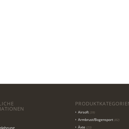
LICHE
PRODUKTKATEGORIE
MATIONEN
Airsoft
(39)
Armbrust/Bogensport
(82)
Äxte
elehrung
(23)