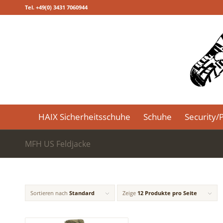
Tel. +49(0) 3431 7060944
HAIX Sicherheitsschuhe
Schuhe
Security/P
MFH US Feldjacke
Sortieren nach
Standard
Zeige
12 Produkte pro Seite