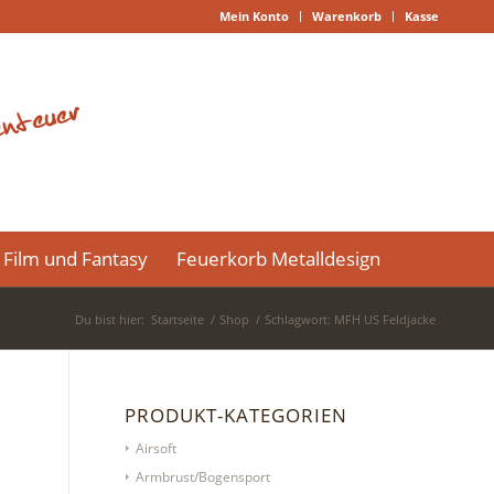
Mein Konto
Warenkorb
Kasse
Film und Fantasy
Feuerkorb Metalldesign
Du bist hier:
Startseite
/
Shop
/
Schlagwort: MFH US Feldjacke
PRODUKT-KATEGORIEN
Airsoft
Armbrust/Bogensport