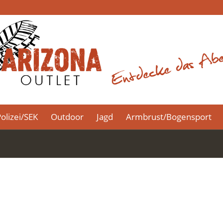
olizei/SEK
Outdoor
Jagd
Armbrust/Bogensport