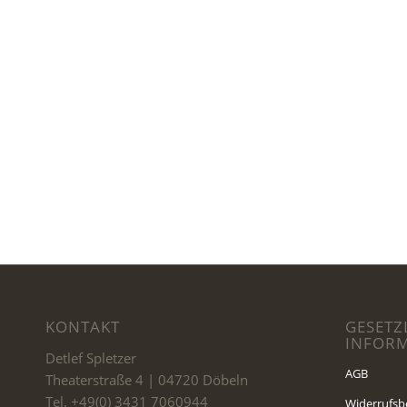
KONTAKT
GESETZ
INFOR
Detlef Spletzer
AGB
Theaterstraße 4 | 04720 Döbeln
Tel. +49(0) 3431 7060944
Widerrufsb