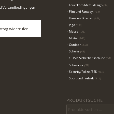
Feuerkorb Metalldesign
(54)
nd Versandbedingungen
Film und Fantasy
(114)
Haus und Garten
(189)
Jagd
(339)
rtrag widerrufen
Messer
(85)
Militär
(266)
Outdoor
(338)
Schuhe
(43)
HAIX Sicherheitsschuhe
(34)
Schwerter
(37)
Security/Polizei/SEK
(167)
Sport und Freizeit
(316)
PRODUKTSUCHE