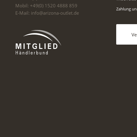
Mobil: +49(0) 1520 4888 859
Zahlung u
E-Mail: info@arizona-outlet.de
Ve