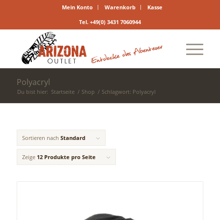
Mein Konto
Warenkorb
Kasse
Tel. +49(0) 3431 7060944
Polyacryl
Du bist hier:
Startseite
/
Shop
/
Schlagwort: Polyacryl
Sortieren nach
Standard
Zeige
12 Produkte pro Seite