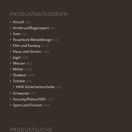
PRODUKTKATEGORIEN
Airsoft
(39)
Armbrust/Bogensport
(82)
Äxte
(23)
Feuerkorb Metalldesign
(54)
Film und Fantasy
(114)
Haus und Garten
(189)
Jagd
(339)
Messer
(85)
Militär
(266)
Outdoor
(338)
Schuhe
(43)
HAIX Sicherheitsschuhe
(34)
Schwerter
(37)
Security/Polizei/SEK
(167)
Sport und Freizeit
(316)
PRODUKTSUCHE