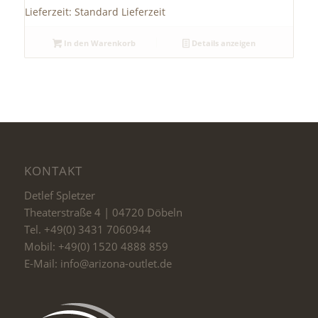
Lieferzeit:
Standard Lieferzeit
In den Warenkorb
Details anzeigen
KONTAKT
Detlef Spletzer
Theaterstraße 4 | 04720 Döbeln
Tel. +49(0) 3431 7060944
Mobil: +49(0) 1520 4888 859
E-Mail: info@arizona-outlet.de