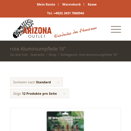
Mein Konto
Warenkorb
Kasse
Tel. +49(0) 3431 7060944
rote Aluminiumpfleile 16"
Du bist hier:
Startseite
/
Shop
/
Schlagwort: rote Aluminiumpfleile 16"
Sortieren nach
Standard
Zeige
12 Produkte pro Seite