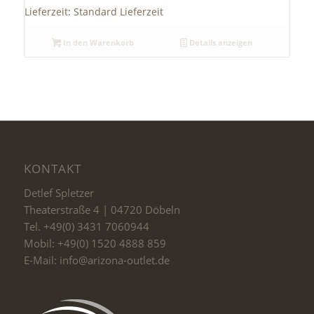
Lieferzeit:
Standard Lieferzeit
In den Warenkorb
Details anzeigen
KONTAKT
Detlef Spletzer
Theaterstraße 4 | 04720 Döbeln
Tel. +49(0) 3431 7060944
Mobil: +49(0) 1520 4888 859
E-Mail: info@arizona-outlet.de