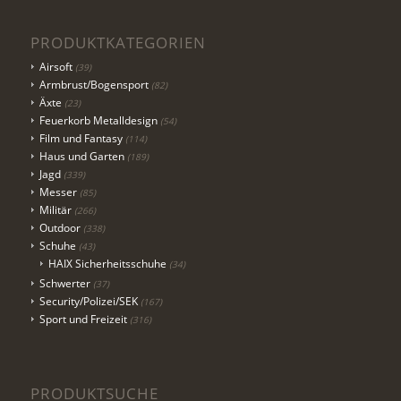
PRODUKTKATEGORIEN
Airsoft
(39)
Armbrust/Bogensport
(82)
Äxte
(23)
Feuerkorb Metalldesign
(54)
Film und Fantasy
(114)
Haus und Garten
(189)
Jagd
(339)
Messer
(85)
Militär
(266)
Outdoor
(338)
Schuhe
(43)
HAIX Sicherheitsschuhe
(34)
Schwerter
(37)
Security/Polizei/SEK
(167)
Sport und Freizeit
(316)
PRODUKTSUCHE