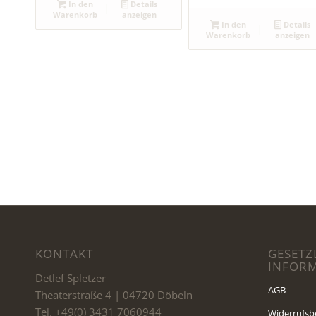
In den
Details
Warenkorb
anzeigen
In den
Details
Warenkorb
anzeigen
KONTAKT
GESETZ
INFOR
Detlef Spletzer
AGB
Theaterstraße 4 | 04720 Döbeln
Tel. +49(0) 3431 7060944
Widerrufsb