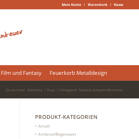
Mein Konto
Warenkorb
Kasse
Film und Fantasy
Feuerkorb Metalldesign
Du bist hier:
Startseite
/
Shop
/
Schlagwort: Samurai Schwert Michonne
PRODUKT-KATEGORIEN
Airsoft
Armbrust/Bogensport