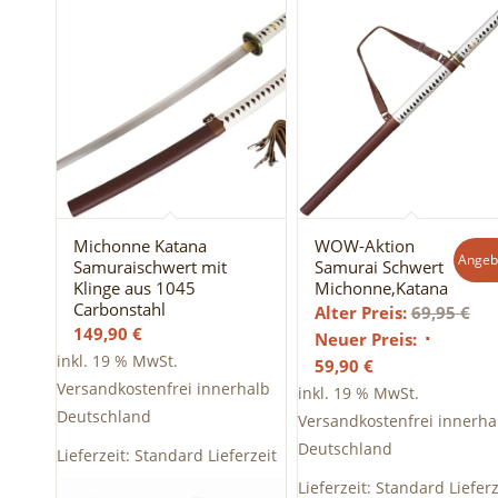
Michonne Katana
WOW-Aktion
Angeb
Samuraischwert mit
Samurai Schwert
Klinge aus 1045
Michonne,Katana
Carbonstahl
Urs
Alter Preis:
69,95
€
149,90
€
Pre
Neuer Preis:
inkl. 19 % MwSt.
Aktueller
war
59,90
€
Versandkostenfrei innerhalb
Preis
69,
inkl. 19 % MwSt.
Deutschland
ist:
Versandkostenfrei innerha
59,90 €.
Deutschland
Lieferzeit:
Standard Lieferzeit
Lieferzeit:
Standard Lieferz