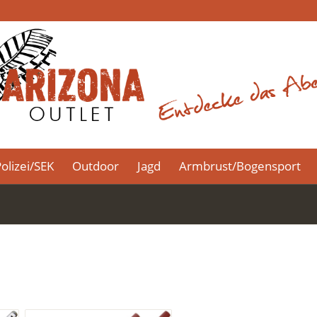
olizei/SEK
Outdoor
Jagd
Armbrust/Bogensport