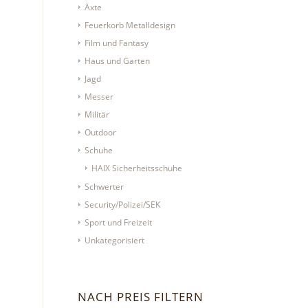
Äxte
Feuerkorb Metalldesign
Film und Fantasy
Haus und Garten
Jagd
Messer
Militär
Outdoor
Schuhe
HAIX Sicherheitsschuhe
Schwerter
Security/Polizei/SEK
Sport und Freizeit
Unkategorisiert
NACH PREIS FILTERN