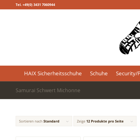
Tel. +49(0) 3431 7060944
HAIX Sicherheitsschuhe
Schuhe
Security/P
Samurai Schwert Michonne
Sortieren nach
Standard
Zeige
12 Produkte pro Seite