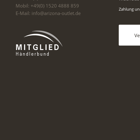
Mobil: +49(0) 1520 4888 859
Zahlung u
E-Mail: info@arizona-outlet.de
Ve