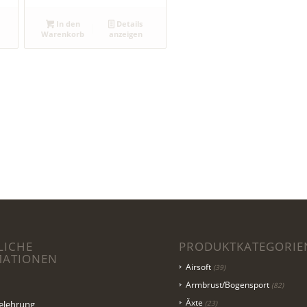
In den
Details
Warenkorb
anzeigen
LICHE
PRODUKTKATEGORIE
MATIONEN
Airsoft
(39)
Armbrust/Bogensport
(82)
Äxte
elehrung
(23)