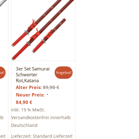
3er Set Samurai
ot!
Angebot!
Schwerter
Rot,Katana
prünglicher
Ursprünglicher
Alter Preis:
89,90
€
is
Preis
Neuer Preis:
:
Aktueller
war:
84,90
€
95 €
Preis
89,90 €
inkl. 19 % MwSt.
ist:
lb
Versandkostenfrei innerhalb
84,90 €.
Deutschland
eit
Lieferzeit:
Standard Lieferzeit