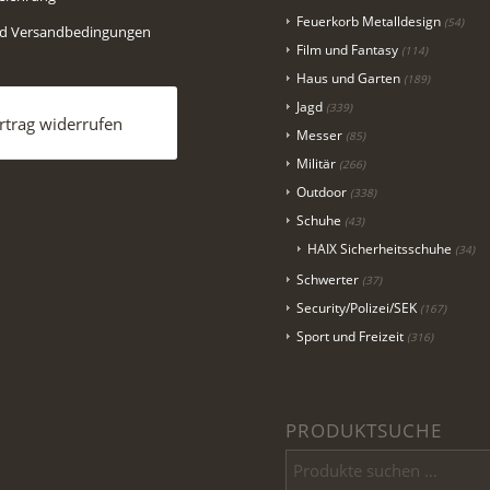
Feuerkorb Metalldesign
(54)
nd Versandbedingungen
Film und Fantasy
(114)
Haus und Garten
(189)
Jagd
(339)
rtrag widerrufen
Messer
(85)
Militär
(266)
Outdoor
(338)
Schuhe
(43)
HAIX Sicherheitsschuhe
(34)
Schwerter
(37)
Security/Polizei/SEK
(167)
Sport und Freizeit
(316)
PRODUKTSUCHE