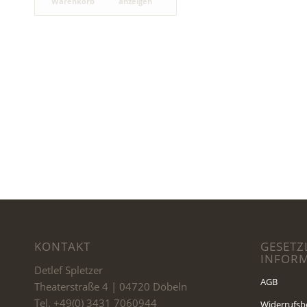
Warenkorb
anzeigen
KONTAKT
GESETZ
INFOR
Detlef Spletzer
AGB
Theaterstraße 4 | 04720 Döbeln
Tel. +49(0) 3431 7060944
Widerrufsb