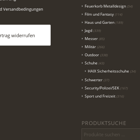
Feuerkorb Metalldesign
(54)
nd Versandbedingungen
Film und Fantasy
(114)
Haus und Garten
(189)
Jagd
(339)
rtrag widerrufen
Messer
(85)
Militär
(266)
Outdoor
(338)
Schuhe
(43)
HAIX Sicherheitsschuhe
(34)
Schwerter
(37)
Security/Polizei/SEK
(167)
Sport und Freizeit
(316)
PRODUKTSUCHE