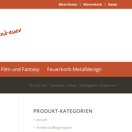
Mein Konto
Warenkorb
Kasse
Film und Fantasy
Feuerkorb Metalldesign
Du bist hier:
Startseite
/
Shop
/
Schlagwort: schwarz-rot
PRODUKT-KATEGORIEN
Airsoft
Armbrust/Bogensport