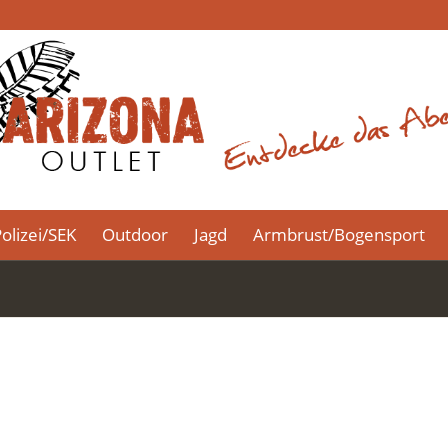
olizei/SEK
Outdoor
Jagd
Armbrust/Bogensport