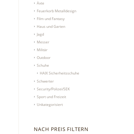
Äxte
Feuerkorb Metalldesign
Film und Fantasy
Haus und Garten
Jagd
Messer
Militär
Outdoor
Schuhe
HAIX Sicherheitsschuhe
Schwerter
Security/Polizei/SEK
Sport und Freizeit
Unkategorisiert
NACH PREIS FILTERN