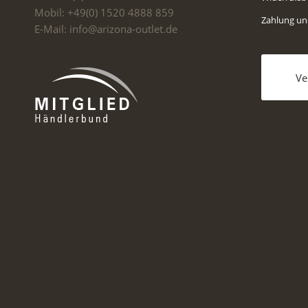
Mobil: +49(0) 1520 4888 859
Zahlung u
E-Mail: info@arizona-outlet.de
Ve