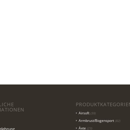
LICHE
PRODUKTKATEGORIE
MATIONEN
Airsoft
(39)
Armbrust/Bogensport
(82)
Äxte
elehrung
(23)