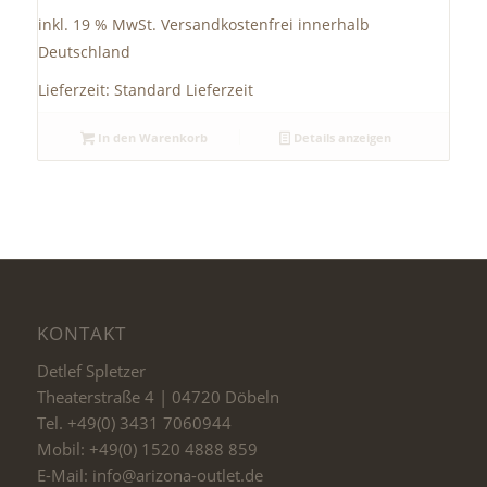
inkl. 19 % MwSt.
Versandkostenfrei innerhalb
Deutschland
Lieferzeit:
Standard Lieferzeit
In den Warenkorb
Details anzeigen
KONTAKT
Detlef Spletzer
Theaterstraße 4 | 04720 Döbeln
Tel. +49(0) 3431 7060944
Mobil: +49(0) 1520 4888 859
E-Mail: info@arizona-outlet.de