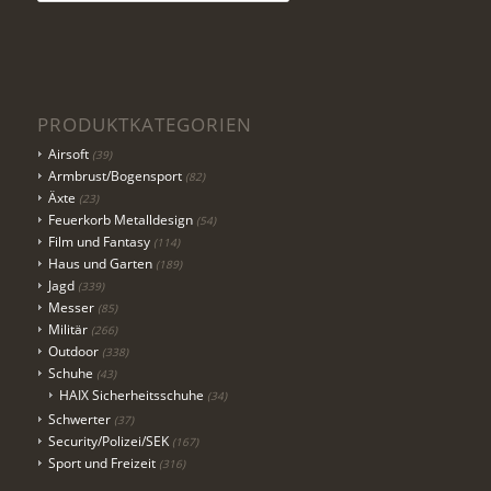
PRODUKTKATEGORIEN
Airsoft
(39)
Armbrust/Bogensport
(82)
Äxte
(23)
Feuerkorb Metalldesign
(54)
Film und Fantasy
(114)
Haus und Garten
(189)
Jagd
(339)
Messer
(85)
Militär
(266)
Outdoor
(338)
Schuhe
(43)
HAIX Sicherheitsschuhe
(34)
Schwerter
(37)
Security/Polizei/SEK
(167)
Sport und Freizeit
(316)