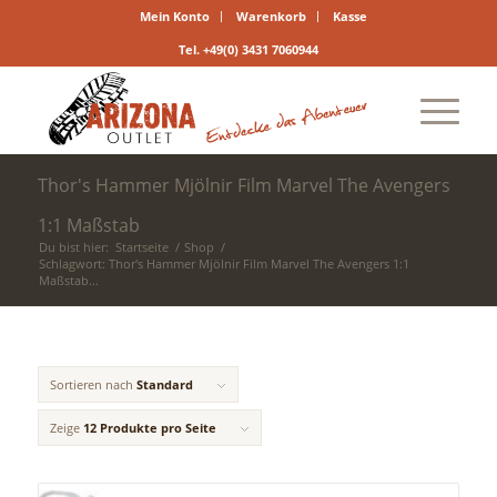
Mein Konto
Warenkorb
Kasse
Tel. +49(0) 3431 7060944
Thor's Hammer Mjölnir Film Marvel The Avengers
1:1 Maßstab
Du bist hier:
Startseite
/
Shop
/
Schlagwort: Thor's Hammer Mjölnir Film Marvel The Avengers 1:1
Maßstab...
Sortieren nach
Standard
Zeige
12 Produkte pro Seite