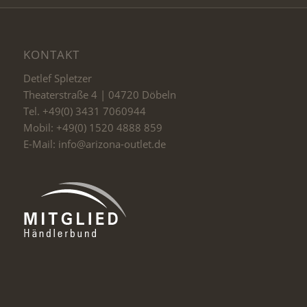
KONTAKT
Detlef Spletzer
Theaterstraße 4 | 04720 Döbeln
Tel. +49(0) 3431 7060944
Mobil: +49(0) 1520 4888 859
E-Mail: info@arizona-outlet.de