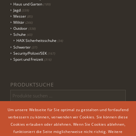
Haus und Garten
(189)
Jagd
(339)
Messer
(85)
Militär
(266)
Outdoor
(338)
Schuhe
(43)
HAIX Sicherheitsschuhe
(34)
Schwerter
(37)
Security/Polizei/SEK
(167)
Sport und Freizeit
(316)
PRODUKTSUCHE
Um unsere Webseite für Sie optimal zu gestalten und fortlaufend
Suchen
verbessern zu können, verwenden wir Cookies. Sie können diese
Cookies erlauben oder ablehnen. Wenn Sie Cookies ablehnen,
funktioniert die Seite möglicherweise nicht richtig. Weitere