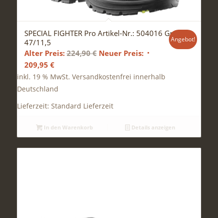
SPECIAL FIGHTER Pro Artikel-Nr.: 504016 Gr.
Angebot!
47/11,5
Ursprünglicher
Alter Preis:
224,90
€
Neuer Preis:
Aktueller
Preis
209,95
€
Preis
war:
inkl. 19 % MwSt.
Versandkostenfrei innerhalb
ist:
224,90 €
Deutschland
209,95 €.
Lieferzeit:
Standard Lieferzeit
In den Warenkorb
Details anzeigen