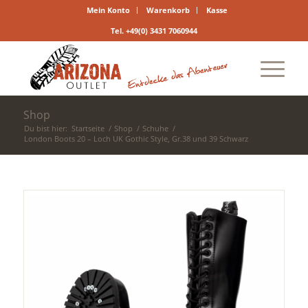
Mein Konto
Warenkorb
Kasse
Tel. +49(0) 3431 7060944
Shop
Du bist hier:
Startseite
/
Shop
/
Schuhe
/
London Boots 20 – Loch UK Gothic Style, Gr.38 und 39 Schwarz