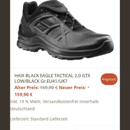
HAIX BLACK EAGLE TACTICAL 2.0 GTX
Angebot!
LOW/BLACK Gr.EU41/UK7
Ursprünglicher
Alter Preis:
169,90
€
Neuer Preis:
Aktueller
Preis
159,90
€
Preis
war:
inkl. 19 % MwSt.
Versandkostenfrei innerhalb
ist:
169,90 €
Deutschland
159,90 €.
Lieferzeit:
Standard Lieferzeit