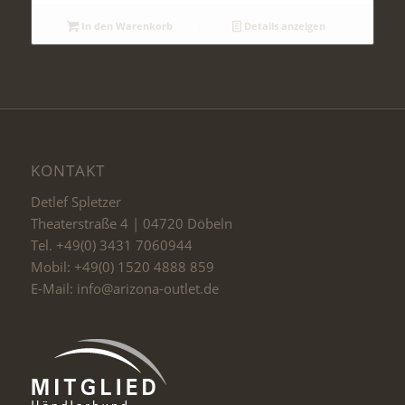
In den Warenkorb
Details anzeigen
KONTAKT
Detlef Spletzer
Theaterstraße 4 | 04720 Döbeln
Tel. +49(0) 3431 7060944
Mobil: +49(0) 1520 4888 859
E-Mail: info@arizona-outlet.de