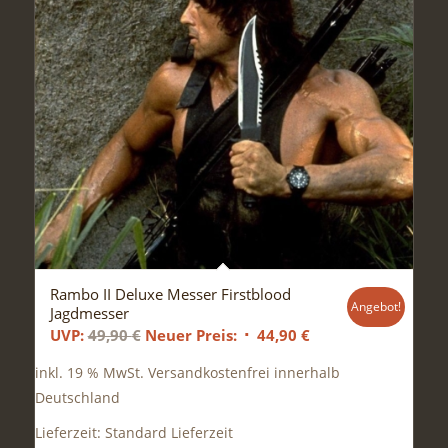
Rambo II Deluxe Messer Firstblood
Angebot!
Jagdmesser
Ursprünglicher
Aktueller
UVP:
49,90
€
Neuer Preis:
44,90
€
Preis
Preis
inkl. 19 % MwSt.
Versandkostenfrei innerhalb
war:
ist:
Deutschland
49,90 €
44,90 €.
Lieferzeit:
Standard Lieferzeit