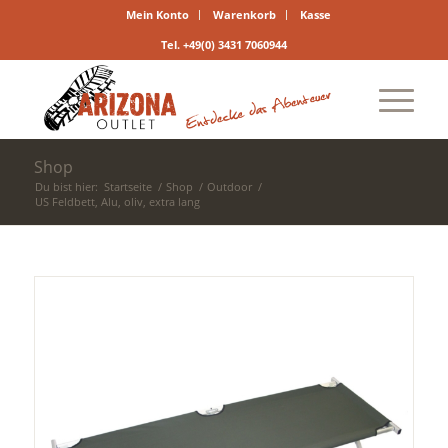
Mein Konto
Warenkorb
Kasse
Tel. +49(0) 3431 7060944
Shop
Du bist hier:
Startseite
/
Shop
/
Outdoor
/
US Feldbett, Alu, oliv, extra lang