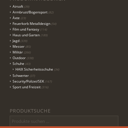
Airsoft
(39)
Armbrust/Bogensport
(82)
Äxte
(23)
Feuerkorb Metalldesign
(54)
Film und Fantasy
(114)
Haus und Garten
(189)
Jagd
(339)
Messer
(85)
Militär
(266)
Outdoor
(338)
Schuhe
(43)
HAIX Sicherheitsschuhe
(34)
Schwerter
(37)
Security/Polizei/SEK
(167)
Sport und Freizeit
(316)
PRODUKTSUCHE